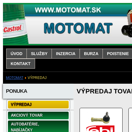
ÚVOD
SLUŽBY
INZERCIA
BURZA
POISTENIE
KONTAKT
MOTOMAT
VÝPREDAJ
VÝPREDAJ TOV
PONUKA
VÝPREDAJ
AKCIOVÝ TOVAR
AUTOBATÉRIE,
NABÍJAČKY