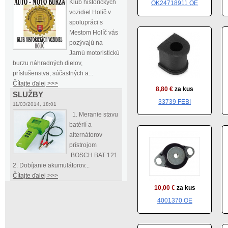
Klub historických
OK24718911 OE
vozidiel Holíč v
spolupráci s
Mestom Holíč vás
pozývajú na
Jarnú motoristickú
burzu náhradných dielov,
príslušenstva, súčastných a...
Čítajte ďalej >>>
8,80 €
za kus
SLUŽBY
33739 FEBI
11/03/2014, 18:01
1. Meranie stavu
batérií a
alternátorov
prístrojom
BOSCH BAT 121
2. Dobíjanie akumulátorov...
Čítajte ďalej >>>
10,00 €
za kus
4001370 OE