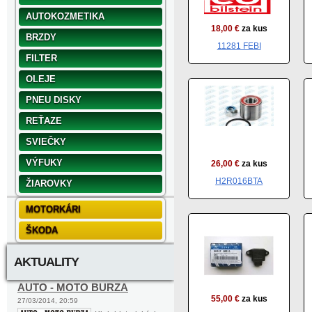
AUTOKOZMETIKA
18,00 €
za kus
BRZDY
11281 FEBI
FILTER
OLEJE
PNEU DISKY
REŤAZE
SVIEČKY
VÝFUKY
26,00 €
za kus
H2R016BTA
ŽIAROVKY
MOTORKÁRI
ŠKODA
AKTUALITY
AUTO - MOTO BURZA
55,00 €
za kus
27/03/2014, 20:59