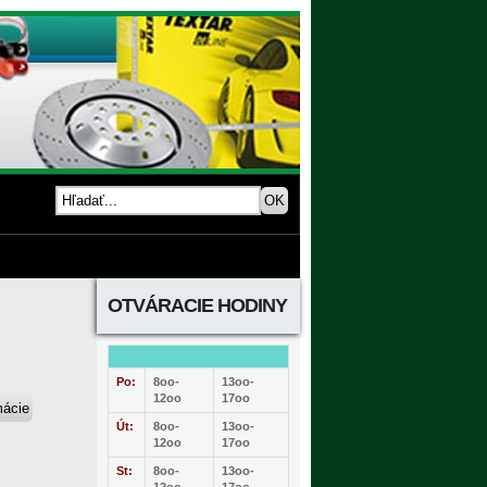
OTVÁRACIE HODINY
Po:
8oo-
13oo-
12oo
17oo
Út:
8oo-
13oo-
12oo
17oo
St:
8oo-
13oo-