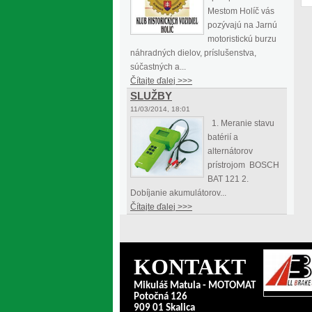
Mestom Holíč vás
pozývajú na Jarnú
motoristickú burzu
náhradných dielov, príslušenstva,
súčastných a...
Čítajte ďalej >>>
SLUŽBY
11/03/2014, 18:01
1. Meranie stavu
batérií a
alternátorov
prístrojom BOSCH
BAT 121 2.
Dobíjanie akumulátorov...
Čítajte ďalej >>>
KONTAKT
Mikuláš Matula - MOTOMAT
Potočná 126
909 01 Skalica