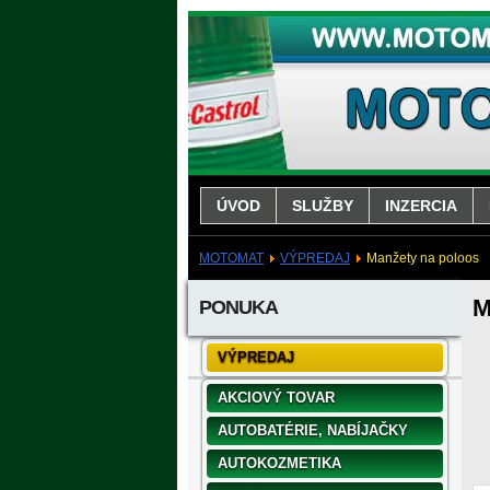
ÚVOD
SLUŽBY
INZERCIA
MOTOMAT
VÝPREDAJ
Manžety na poloos
M
PONUKA
VÝPREDAJ
AKCIOVÝ TOVAR
AUTOBATÉRIE, NABÍJAČKY
AUTOKOZMETIKA