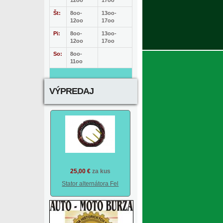
12oo
17oo
Št:
8oo-
13oo-
12oo
17oo
Pi:
8oo-
13oo-
12oo
17oo
So:
8oo-
11oo
VÝPREDAJ
25,00 €
za kus
Stator alternátora Fel