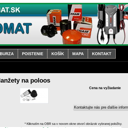
BURZA
POISTENIE
KOŠÍK
MAPA
KONTAKT
anžety na poloos
Cena na vyžiadanie
* Kliknutím na OBR sa v novom okne otvorí obrázok vybranej položky.