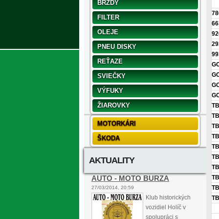
BRZDY
78
FILTER
66
OLEJE
92
29
PNEU DISKY
99
REŤAZE
GO
GO
SVIEČKY
GO
VÝFUKY
GO
ŽIAROVKY
TB
TB
MOTORKÁRI
TB
TB
ŠKODA
TB
TB
AKTUALITY
TB
AUTO - MOTO BURZA
TB
TB
27/03/2014, 20:59
Klub historických
TB
vozidiel Holíč v
spolupráci s