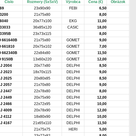
Číslo
Rozmery (ŠxŠxV)
Výrobca
Cena (€)
Obrázok
69
23x90x90
FEBI
6,50
3200
21x75x80
8,00
6040
20x77x100
EKG
11,00
33033
36x85x120
CASIC
18,00
3395B
23x73x115
8,00
 661640B
21x75x80
GOMET
9,00
 661810
20x75x102
GOMET
7,00
 662340B
22x84x80
GOMET
11,50
 9150B
13x60x220
GOMET
12,00
J 2004
20x77x80
DELPHI
8,50
J 2023
18x70x115
DELPHI
9,00
J 2025
20x80x85
DELPHI
8,50
J 2057
21x70x80
DELPHI
9,00
J 2447
22x78x80
DELPHI
8,00
J 2449
20x75x90
DELPHI
12,00
J 2466
22x72x95
DELPHI
10,00
J 4009
20x78x90
DELPHI
12,00
J 4112
18x80x90
DELPHI
10,00
J 4167
21x65x110
DELPHI
11,50
21x75x75
HERI
5,00
23x77x82
8,00