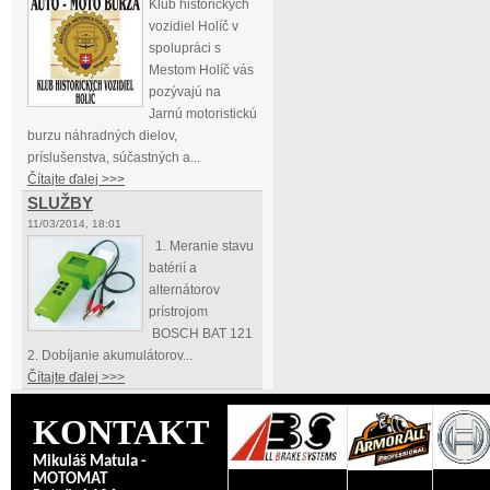
Klub historických
vozidiel Holíč v
spolupráci s
Mestom Holíč vás
pozývajú na
Jarnú motoristickú
burzu náhradných dielov,
príslušenstva, súčastných a...
Čítajte ďalej >>>
SLUŽBY
11/03/2014, 18:01
1. Meranie stavu
batérií a
alternátorov
prístrojom
BOSCH BAT 121
2. Dobíjanie akumulátorov...
Čítajte ďalej >>>
KONTAKT
Mikuláš Matula -
MOTOMAT