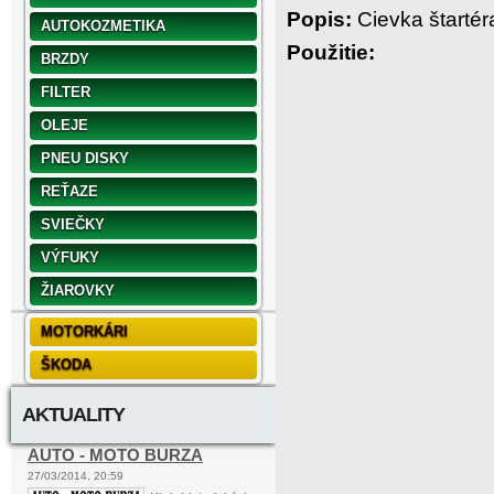
Popis:
Cievka štartér
AUTOKOZMETIKA
Použitie:
BRZDY
FILTER
OLEJE
PNEU DISKY
REŤAZE
SVIEČKY
VÝFUKY
ŽIAROVKY
MOTORKÁRI
ŠKODA
AKTUALITY
AUTO - MOTO BURZA
27/03/2014, 20:59