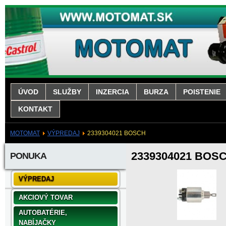
ÚVOD
SLUŽBY
INZERCIA
BURZA
POISTENIE
KONTAKT
MOTOMAT
VÝPREDAJ
2339304021 BOSCH
2339304021 BOS
PONUKA
VÝPREDAJ
AKCIOVÝ TOVAR
AUTOBATÉRIE,
NABÍJAČKY