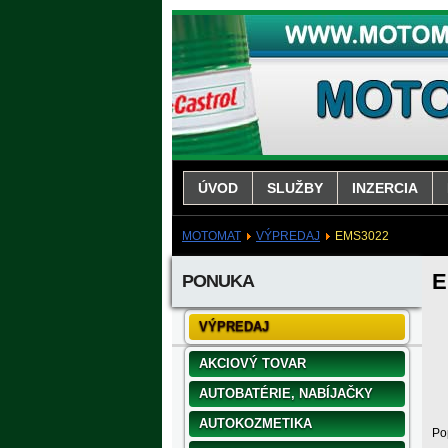
ÚVOD
SLUŽBY
INZERCIA
MOTOMAT
VÝPREDAJ
EMS3022
E
PONUKA
VÝPREDAJ
AKCIOVÝ TOVAR
AUTOBATÉRIE, NABÍJAČKY
AUTOKOZMETIKA
Po