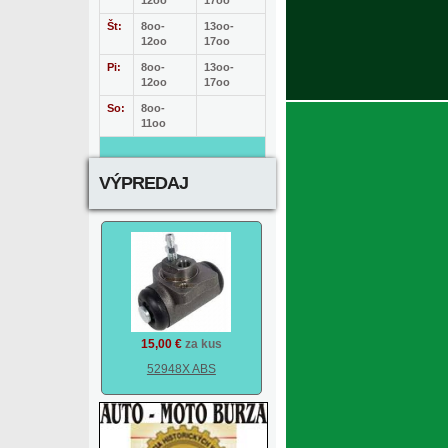
12oo
17oo
Št:
8oo-
13oo-
12oo
17oo
Pi:
8oo-
13oo-
12oo
17oo
So:
8oo-
11oo
VÝPREDAJ
15,00 €
za kus
52948X ABS