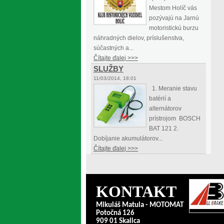
Mestom Holíč vás
pozývajú na Jarnú
motoristickú burzu
náhradných dielov, príslušenstva,
súčastných a...
Čítajte ďalej >>>
SLUŽBY
11/03/2014, 18:01
1. Meranie stavu
batérií a
alternátorov
prístrojom BOSCH
BAT 121 2.
Dobíjanie akumulátorov...
Čítajte ďalej >>>
KONTAKT
Mikuláš Matula - MOTOMAT
Potočná 126
909 01 Skalica