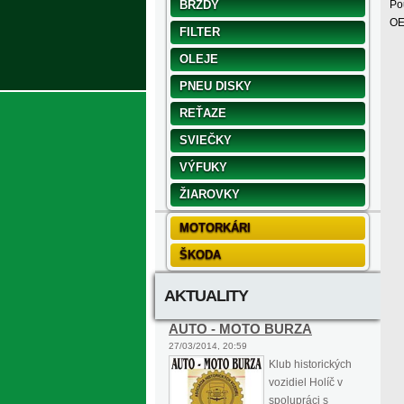
BRZDY
Pou
OE
FILTER
OLEJE
PNEU DISKY
REŤAZE
SVIEČKY
VÝFUKY
ŽIAROVKY
MOTORKÁRI
ŠKODA
AKTUALITY
AUTO - MOTO BURZA
27/03/2014, 20:59
Klub historických
vozidiel Holíč v
spolupráci s