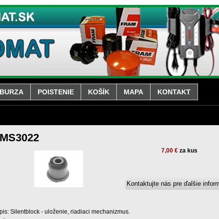
BURZA
POISTENIE
KOŠÍK
MAPA
KONTAKT
MS3022
7,00 €
za kus
pis: Silentblock - uloženie, riadiaci mechanizmus.