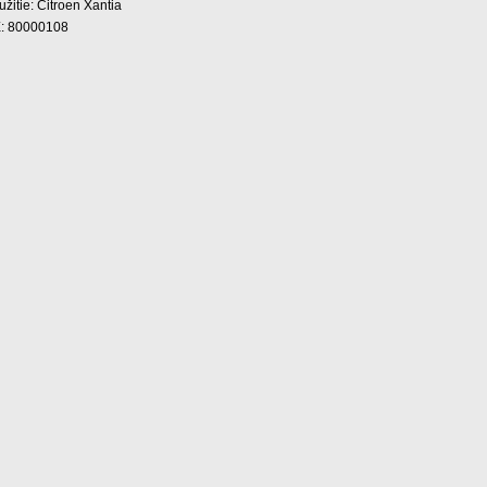
žitie: Citroen Xantia
: 80000108