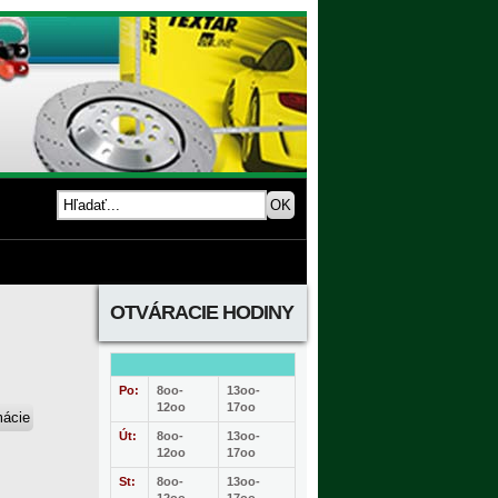
OTVÁRACIE HODINY
Po:
8oo-
13oo-
12oo
17oo
Út:
8oo-
13oo-
12oo
17oo
St:
8oo-
13oo-