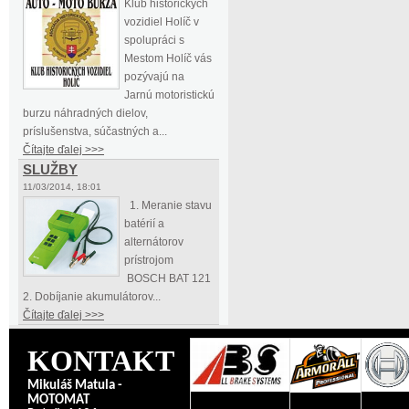
Klub historických
vozidiel Holíč v
spolupráci s
Mestom Holíč vás
pozývajú na
Jarnú motoristickú
burzu náhradných dielov,
príslušenstva, súčastných a...
Čítajte ďalej >>>
SLUŽBY
11/03/2014, 18:01
1. Meranie stavu
batérií a
alternátorov
prístrojom
BOSCH BAT 121
2. Dobíjanie akumulátorov...
Čítajte ďalej >>>
KONTAKT
Mikuláš Matula -
MOTOMAT