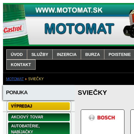
ÚVOD
SLUŽBY
INZERCIA
BURZA
POISTENIE
KONTAKT
MOTOMAT
SVIEČKY
SVIEČKY
PONUKA
VÝPREDAJ
AKCIOVÝ TOVAR
AUTOBATÉRIE,
NABÍJAČKY