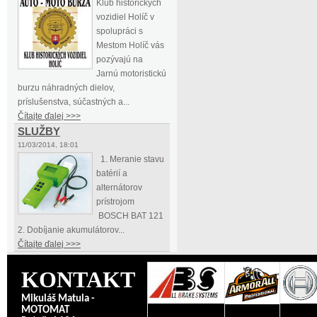
Klub historických
vozidiel Holíč v
spolupráci s
Mestom Holíč vás
pozývajú na
Jarnú motoristickú
burzu náhradných dielov,
príslušenstva, súčastných a...
Čítajte ďalej >>>
SLUŽBY
11/03/2014, 18:01
1. Meranie stavu
batérií a
alternátorov
prístrojom
BOSCH BAT 121
2. Dobíjanie akumulátorov...
Čítajte ďalej >>>
KONTAKT
Mikuláš Matula -
MOTOMAT