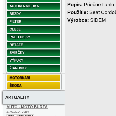
Popis:
Priečne tiahlo 
AUTOKOZMETIKA
Použitie:
Seat Cordo
BRZDY
Výrobca:
SIDEM
FILTER
OLEJE
PNEU DISKY
REŤAZE
SVIEČKY
VÝFUKY
ŽIAROVKY
MOTORKÁRI
ŠKODA
AKTUALITY
AUTO - MOTO BURZA
27/03/2014, 20:59