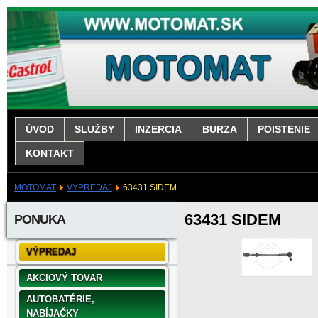
ÚVOD
SLUŽBY
INZERCIA
BURZA
POISTENIE
KONTAKT
MOTOMAT
VÝPREDAJ
63431 SIDEM
63431 SIDEM
PONUKA
VÝPREDAJ
AKCIOVÝ TOVAR
AUTOBATÉRIE,
NABÍJAČKY