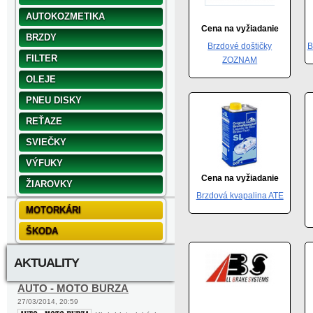
AUTOKOZMETIKA
Cena na vyžiadanie
BRZDY
Brzdové doštičky
B
FILTER
ZOZNAM
OLEJE
PNEU DISKY
REŤAZE
SVIEČKY
VÝFUKY
Cena na vyžiadanie
ŽIAROVKY
Brzdová kvapalina ATE
MOTORKÁRI
ŠKODA
AKTUALITY
AUTO - MOTO BURZA
27/03/2014, 20:59