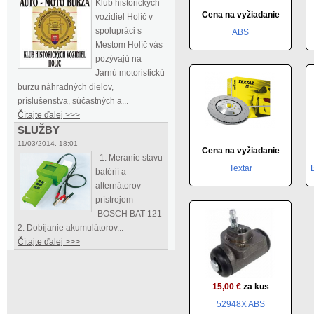
Klub historických
Cena na vyžiadanie
vozidiel Holíč v
spolupráci s
ABS
Mestom Holíč vás
pozývajú na
Jarnú motoristickú
burzu náhradných dielov,
príslušenstva, súčastných a...
Čítajte ďalej >>>
SLUŽBY
11/03/2014, 18:01
Cena na vyžiadanie
1. Meranie stavu
Textar
batérií a
alternátorov
prístrojom
BOSCH BAT 121
2. Dobíjanie akumulátorov...
Čítajte ďalej >>>
15,00 €
za kus
52948X ABS