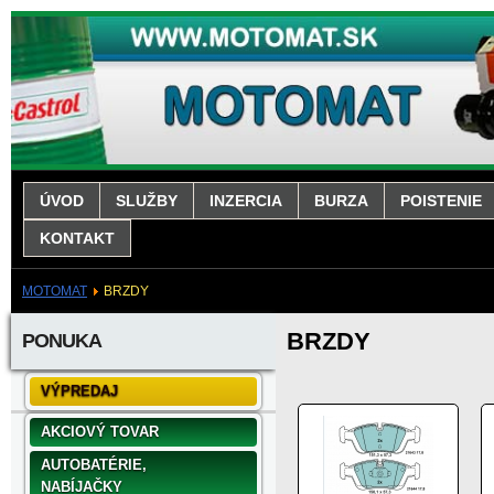
ÚVOD
SLUŽBY
INZERCIA
BURZA
POISTENIE
KONTAKT
MOTOMAT
BRZDY
BRZDY
PONUKA
VÝPREDAJ
AKCIOVÝ TOVAR
AUTOBATÉRIE,
NABÍJAČKY