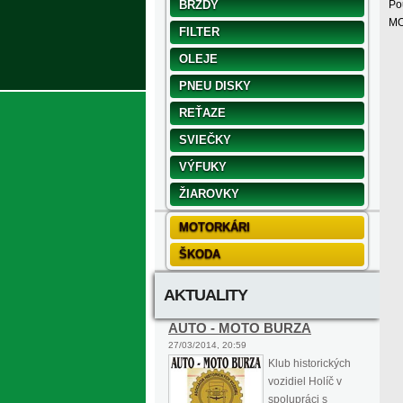
BRZDY
Po
MO
FILTER
OLEJE
PNEU DISKY
REŤAZE
SVIEČKY
VÝFUKY
ŽIAROVKY
MOTORKÁRI
ŠKODA
AKTUALITY
AUTO - MOTO BURZA
27/03/2014, 20:59
Klub historických
vozidiel Holíč v
spolupráci s