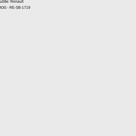
užitie: Renault
OG - RE-SB-1719