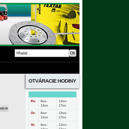
OTVÁRACIE HODINY
Po:
8oo-
13oo-
12oo
17oo
Út:
8oo-
13oo-
12oo
17oo
St:
8oo-
13oo-