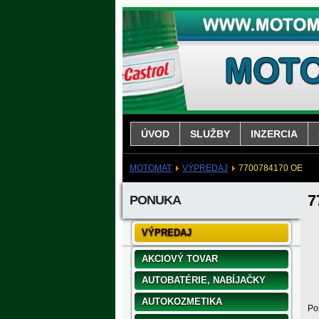
ÚVOD
SLUŽBY
INZERCIA
MOTOMAT
VÝPREDAJ
7700784170 OE
7
PONUKA
VÝPREDAJ
AKCIOVÝ TOVAR
AUTOBATÉRIE, NABÍJAČKY
AUTOKOZMETIKA
Pop