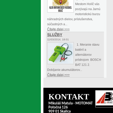
Mestom Holíč vás
pozývajú na Jarnú
motoristickú burzu
náhradných dielov, príslušenstva,
súčastných a...
Čítajte ďalej >>>
SLUŽBY
11/03/2014, 18:01
1. Meranie stavu
batérií a
alternátorov
prístrojom BOSCH
BAT 121 2.
Dobíjanie akumulátorov...
Čítajte ďalej >>>
KONTAKT
Mikuláš Matula - MOTOMAT
Potočná 126
909 01 Skalica