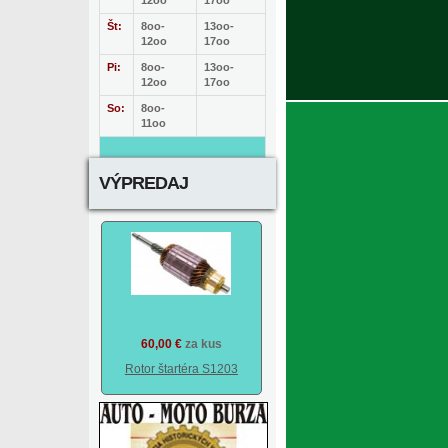
12oo
17oo
Št:
8oo-
13oo-
12oo
17oo
Pi:
8oo-
13oo-
12oo
17oo
So:
8oo-
11oo
VÝPREDAJ
60,00 €
za kus
Rotor štartéra S1203