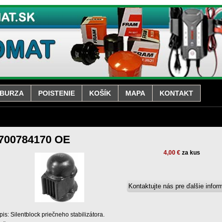
BURZA
POISTENIE
KOŠÍK
MAPA
KONTAKT
700784170 OE
4,00 €
za kus
is: Silentblock priečneho stabilizátora.