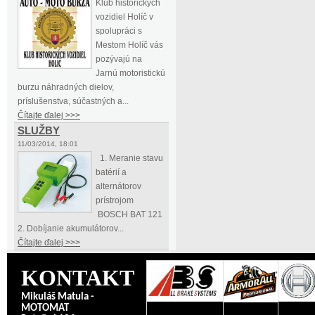
Klub historických
vozidiel Holíč v
spolupráci s
Mestom Holíč vás
pozývajú na
Jarnú motoristickú
burzu náhradných dielov,
príslušenstva, súčastných a...
Čítajte ďalej >>>
SLUŽBY
11/03/2014, 18:01
1. Meranie stavu
batérií a
alternátorov
prístrojom
BOSCH BAT 121
2. Dobíjanie akumulátorov...
Čítajte ďalej >>>
KONTAKT
Mikuláš Matula -
MOTOMAT