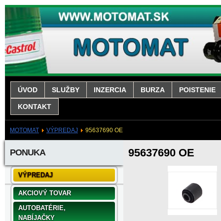
ÚVOD
SLUŽBY
INZERCIA
BURZA
POISTENIE
KONTAKT
MOTOMAT
VÝPREDAJ
95637690 OE
95637690 OE
PONUKA
VÝPREDAJ
AKCIOVÝ TOVAR
AUTOBATÉRIE,
NABÍJAČKY