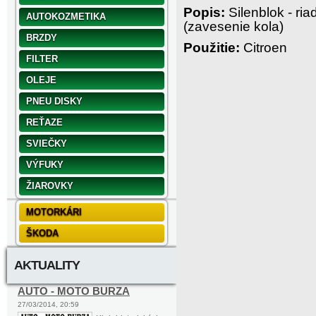
Popis:
Silenblok - ri
AUTOKOZMETIKA
(zavesenie kola)
BRZDY
Použitie:
Citroen
FILTER
OLEJE
PNEU DISKY
REŤAZE
SVIEČKY
VÝFUKY
ŽIAROVKY
MOTORKÁRI
ŠKODA
AKTUALITY
AUTO - MOTO BURZA
27/03/2014, 20:59