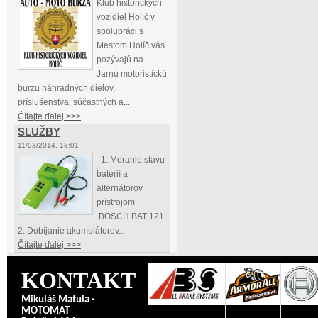
Klub historických
vozidiel Holíč v
spolupráci s
Mestom Holíč vás
pozývajú na
Jarnú motoristickú
burzu náhradných dielov,
príslušenstva, súčastných a...
Čítajte ďalej >>>
SLUŽBY
11/03/2014, 18:01
1. Meranie stavu
batérií a
alternátorov
prístrojom
BOSCH BAT 121
2. Dobíjanie akumulátorov...
Čítajte ďalej >>>
KONTAKT
Mikuláš Matula -
MOTOMAT