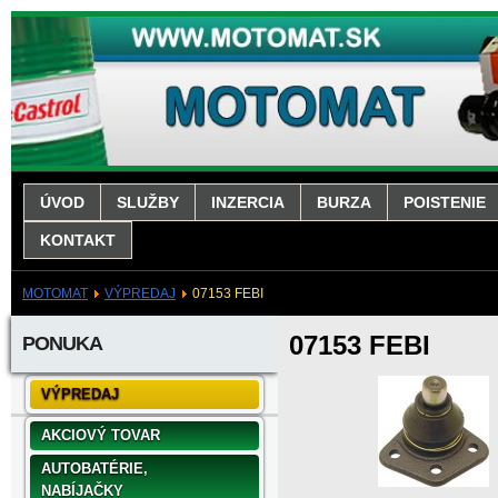
ÚVOD
SLUŽBY
INZERCIA
BURZA
POISTENIE
KONTAKT
MOTOMAT
VÝPREDAJ
07153 FEBI
07153 FEBI
PONUKA
VÝPREDAJ
AKCIOVÝ TOVAR
AUTOBATÉRIE,
NABÍJAČKY