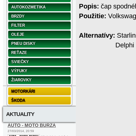
Popis:
čap spodné
AUTOKOZMETIKA
Použitie:
Volkswage
BRZDY
FILTER
Alternatívy:
Starlin
OLEJE
PNEU DISKY
Delphi - D
REŤAZE
SVIEČKY
VÝFUKY
ŽIAROVKY
MOTORKÁRI
ŠKODA
AKTUALITY
AUTO - MOTO BURZA
27/03/2014, 20:59