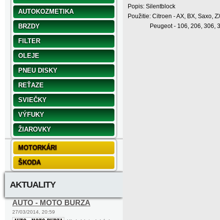
Popis: Silentblock
AUTOKOZMETIKA
Použitie: Citroen - AX, BX, Saxo, 
BRZDY
Peugeot - 106, 206, 306, 309,
FILTER
OLEJE
PNEU DISKY
REŤAZE
SVIEČKY
VÝFUKY
ŽIAROVKY
MOTORKÁRI
ŠKODA
AKTUALITY
AUTO - MOTO BURZA
27/03/2014, 20:59