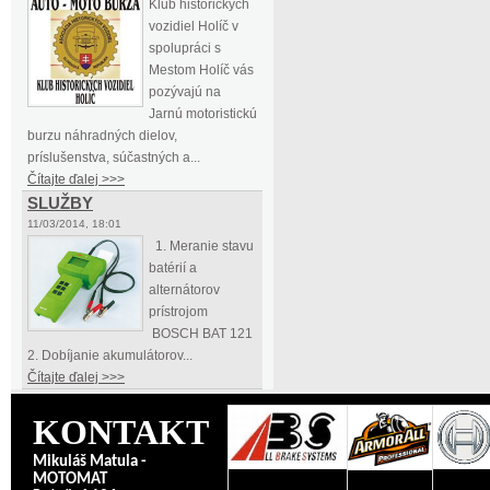
Klub historických
vozidiel Holíč v
spolupráci s
Mestom Holíč vás
pozývajú na
Jarnú motoristickú
burzu náhradných dielov,
príslušenstva, súčastných a...
Čítajte ďalej >>>
SLUŽBY
11/03/2014, 18:01
1. Meranie stavu
batérií a
alternátorov
prístrojom
BOSCH BAT 121
2. Dobíjanie akumulátorov...
Čítajte ďalej >>>
KONTAKT
Mikuláš Matula -
MOTOMAT