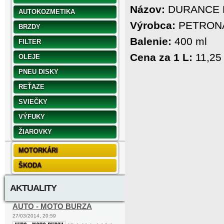
Názov:
DURANCE Fa
AUTOKOZMETIKA
Výrobca:
PETRON
BRZDY
Balenie:
400 ml
FILTER
Cena za 1 L:
11,25
OLEJE
PNEU DISKY
REŤAZE
SVIEČKY
VÝFUKY
ŽIAROVKY
MOTORKÁRI
ŠKODA
AKTUALITY
AUTO - MOTO BURZA
27/03/2014, 20:59