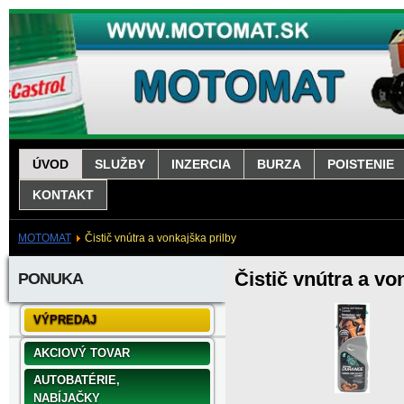
ÚVOD
SLUŽBY
INZERCIA
BURZA
POISTENIE
KONTAKT
MOTOMAT
Čistič vnútra a vonkajška prilby
Čistič vnútra a vo
PONUKA
VÝPREDAJ
AKCIOVÝ TOVAR
AUTOBATÉRIE,
NABÍJAČKY