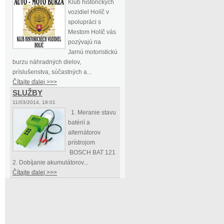
Klub historických
vozidiel Holíč v
spolupráci s
Mestom Holíč vás
pozývajú na
Jarnú motoristickú
burzu náhradných dielov,
príslušenstva, súčastných a...
Čítajte ďalej >>>
SLUŽBY
11/03/2014, 18:01
1. Meranie stavu
batérií a
alternátorov
prístrojom
BOSCH BAT 121
2. Dobíjanie akumulátorov...
Čítajte ďalej >>>