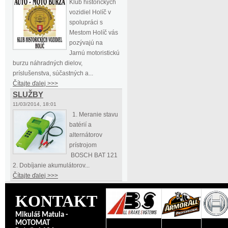
Klub historických
vozidiel Holíč v
spolupráci s
Mestom Holíč vás
pozývajú na
Jarnú motoristickú
burzu náhradných dielov,
príslušenstva, súčastných a...
Čítajte ďalej >>>
SLUŽBY
11/03/2014, 18:01
1. Meranie stavu
batérií a
alternátorov
prístrojom
BOSCH BAT 121
2. Dobíjanie akumulátorov...
Čítajte ďalej >>>
KONTAKT
Mikuláš Matula -
MOTOMAT