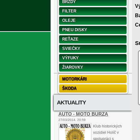
BRZDY
V
FILTER
Ba
OLEJE
Ce
PNEU DISKY
REŤAZE
S
SVIEČKY
VÝFUKY
ŽIAROVKY
MOTORKÁRI
ŠKODA
AKTUALITY
AUTO - MOTO BURZA
27/03/2014, 20:59
Klub historických
vozidiel Holíč v
spolupráci s