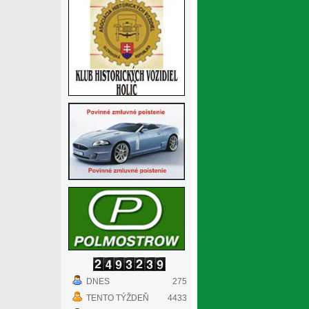
DNES
275
TENTO TÝŽDEŇ
4433