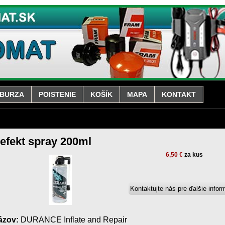
BURZA
POISTENIE
KOŠÍK
MAPA
KONTAKT
efekt spray 200ml
6,50 €
za kus
ázov:
DURANCE Inflate and Repair