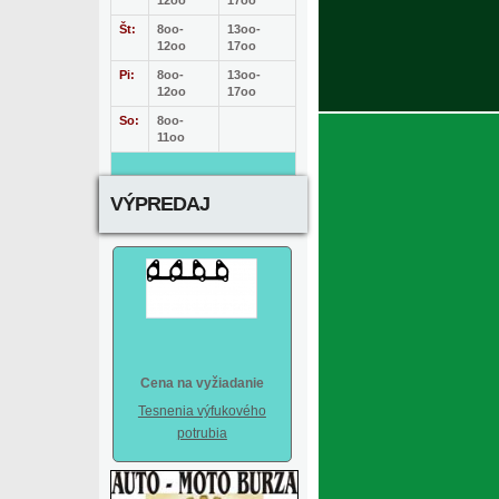
12oo
17oo
Št:
8oo-
13oo-
12oo
17oo
Pi:
8oo-
13oo-
12oo
17oo
So:
8oo-
11oo
VÝPREDAJ
Cena na vyžiadanie
Tesnenia výfukového
potrubia