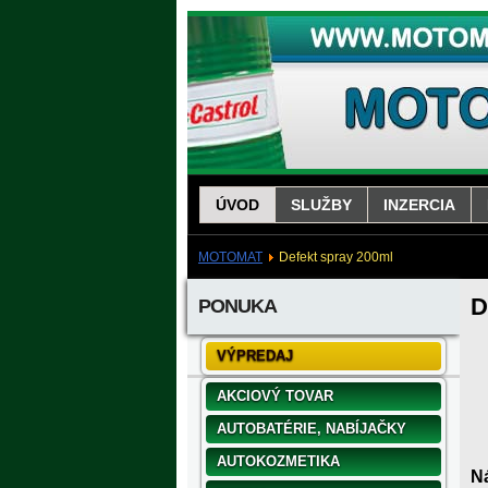
ÚVOD
SLUŽBY
INZERCIA
MOTOMAT
Defekt spray 200ml
D
PONUKA
VÝPREDAJ
AKCIOVÝ TOVAR
AUTOBATÉRIE, NABÍJAČKY
AUTOKOZMETIKA
N