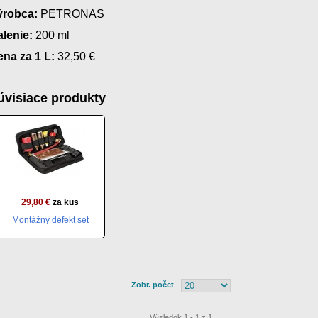
ýrobca:
PETRONAS
lenie:
200 ml
na za 1 L:
32,50 €
úvisiace produkty
29,80 €
za kus
Montážny defekt set
Zobr. počet
Výsledok 1 - 1 z 1