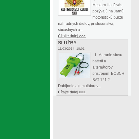
Mestom Holíč vás
pozývajú na Jarnú
motoristickú burzu
náhradných dielov, príslušenstva,
súčastných a...
Čítajte ďalej >>>
SLUŽBY
11/03/2014, 18:01
1. Meranie stavu
batérií a
alternátorov
prístrojom BOSCH
BAT 121 2.
Dobíjanie akumulátorov...
Čítajte ďalej >>>