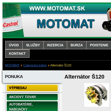
ÚVOD
SLUŽBY
INZERCIA
BURZA
POISTENIE
KONTAKT
MOTOMAT
Categories listing
Alternátor Š120
Alternátor Š120
PONUKA
VÝPREDAJ
AKCIOVÝ TOVAR
AUTOBATÉRIE,
NABÍJAČKY