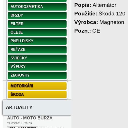
Popis:
Alternátor
AUTOKOZMETIKA
Použitie:
Škoda 120
BRZDY
Výrobca:
Magneton
FILTER
Pozn.:
OE
OLEJE
PNEU DISKY
REŤAZE
SVIEČKY
VÝFUKY
ŽIAROVKY
MOTORKÁRI
ŠKODA
AKTUALITY
AUTO - MOTO BURZA
27/03/2014, 20:59