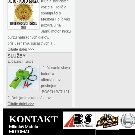
Klub historických
vozidiel Holíč v
spolupráci s
Mestom Holíč vás
pozývajú na
Jarnú motoristickú
burzu náhradných dielov,
príslušenstva, súčastných a...
Čítajte ďalej >>>
SLUŽBY
11/03/2014, 18:01
1. Meranie stavu
batérií a
alternátorov
prístrojom
BOSCH BAT 121
2. Dobíjanie akumulátorov...
Čítajte ďalej >>>
KONTAKT
Mikuláš Matula -
MOTOMAT