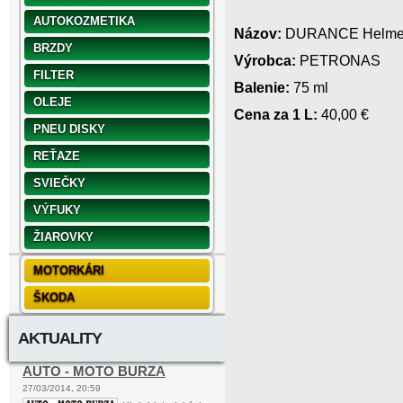
AUTOKOZMETIKA
Názov:
DURANCE Helmet p
BRZDY
Výrobca:
PETRONAS
FILTER
Balenie:
75 ml
OLEJE
Cena za 1 L:
40,00 €
PNEU DISKY
REŤAZE
SVIEČKY
VÝFUKY
ŽIAROVKY
MOTORKÁRI
ŠKODA
AKTUALITY
AUTO - MOTO BURZA
27/03/2014, 20:59