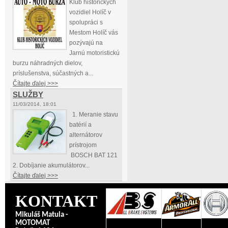
Klub historických
vozidiel Holíč v
spolupráci s
Mestom Holíč vás
pozývajú na
Jarnú motoristickú
burzu náhradných dielov,
príslušenstva, súčastných a...
Čítajte ďalej >>>
SLUŽBY
11/03/2014, 18:01
1. Meranie stavu
batérií a
alternátorov
prístrojom
BOSCH BAT 121
2. Dobíjanie akumulátorov...
Čítajte ďalej >>>
KONTAKT
Mikuláš Matula -
MOTOMAT