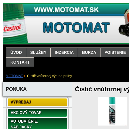
ÚVOD
SLUŽBY
INZERCIA
BURZA
POISTENIE
KONTAKT
MOTOMAT
Čistič vnútornej výplne prilby
Čistič vnútornej v
PONUKA
VÝPREDAJ
AKCIOVÝ TOVAR
AUTOBATÉRIE,
NABÍJAČKY