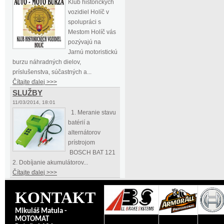
Klub historických
vozidiel Holíč v
spolupráci s
Mestom Holíč vás
pozývajú na
Jarnú motoristickú
burzu náhradných dielov,
príslušenstva, súčastných a...
Čítajte ďalej >>>
SLUŽBY
11/03/2014, 18:01
1. Meranie stavu
batérií a
alternátorov
prístrojom
BOSCH BAT 121
2. Dobíjanie akumulátorov...
Čítajte ďalej >>>
KONTAKT
Mikuláš Matula -
MOTOMAT