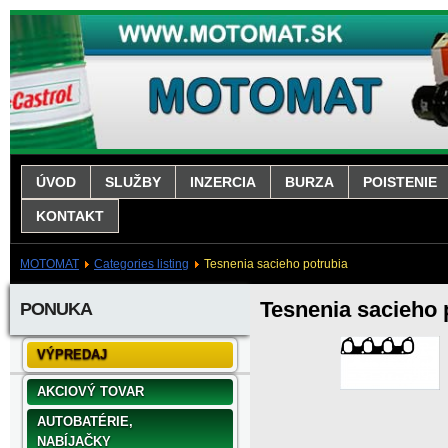
ÚVOD
SLUŽBY
INZERCIA
BURZA
POISTENIE
KONTAKT
MOTOMAT
Categories listing
Tesnenia sacieho potrubia
Tesnenia sacieho 
PONUKA
VÝPREDAJ
AKCIOVÝ TOVAR
AUTOBATÉRIE,
NABÍJAČKY