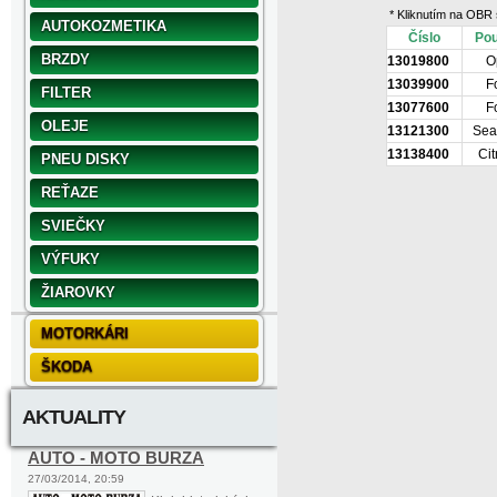
* Kliknutím na OBR 
AUTOKOZMETIKA
Číslo
Pou
BRZDY
13019800
O
13039900
F
FILTER
13077600
F
OLEJE
13121300
Sea
13138400
Cit
PNEU DISKY
REŤAZE
SVIEČKY
VÝFUKY
ŽIAROVKY
MOTORKÁRI
ŠKODA
AKTUALITY
AUTO - MOTO BURZA
27/03/2014, 20:59