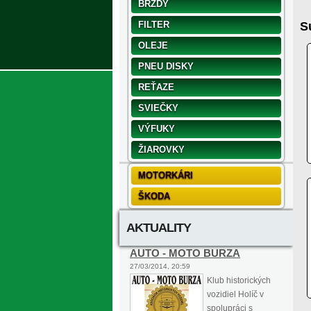
BRZDY
FILTER
S
OLEJE
PNEU DISKY
REŤAZE
SVIEČKY
VÝFUKY
ŽIAROVKY
MOTORKÁRI
ŠKODA
AKTUALITY
AUTO - MOTO BURZA
27/03/2014, 20:59
Klub historických
vozidiel Holíč v
spolupráci s