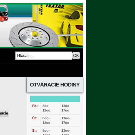
OTVÁRACIE HODINY
Po:
8oo-
13oo-
12oo
17oo
Út:
8oo-
13oo-
12oo
17oo
St:
8oo-
13oo-