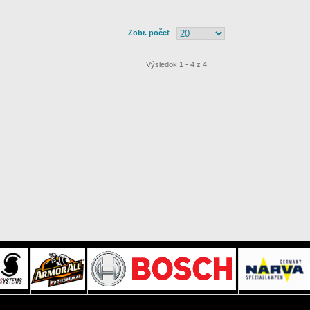
Zobr. počet
Výsledok 1 - 4 z 4