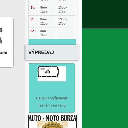
12oo
17oo
Št:
8oo-
13oo-
12oo
17oo
Pi:
8oo-
13oo-
12oo
17oo
So:
8oo-
11oo
VÝPREDAJ
danie
Cena na vyžiadanie
Tesnenia na vanu