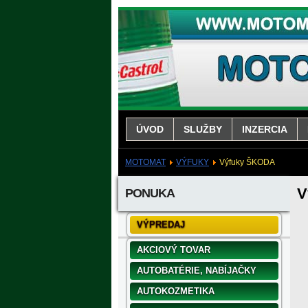
ÚVOD
SLUŽBY
INZERCIA
MOTOMAT
VÝFUKY
Výfuky ŠKODA
V
PONUKA
VÝPREDAJ
AKCIOVÝ TOVAR
AUTOBATÉRIE, NABÍJAČKY
AUTOKOZMETIKA