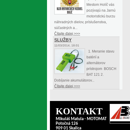
Mestom Holíč vás
pozývajú na Jarnú
motoristickú burzu
náhradných dielov, príslušenstva,
súčastných a...
Čítajte ďalej >>>
SLUŽBY
11/03/2014, 18:01
1. Meranie stavu
batérií a
alternátorov
prístrojom BOSCH
BAT 121 2.
Dobíjanie akumulátorov...
Čítajte ďalej >>>
KONTAKT
Mikuláš Matula - MOTOMAT
Potočná 126
909 01 Skalica