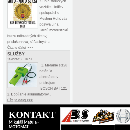
Klub historických
vozidiel Holíč v
spolupráci s
Mestom Holíč vás
pozývajú na
Jarnú motoristickú
burzu náhradných dielov,
príslušenstva, súčastných a...
Čítajte ďalej >>>
SLUŽBY
11/03/2014, 18:01
1. Meranie stavu
batérií a
alternátorov
prístrojom
BOSCH BAT 121
2. Dobíjanie akumulátorov...
Čítajte ďalej >>>
KONTAKT
Mikuláš Matula -
MOTOMAT