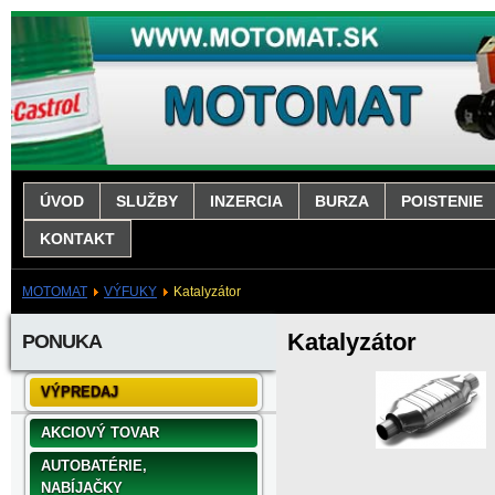
ÚVOD
SLUŽBY
INZERCIA
BURZA
POISTENIE
KONTAKT
MOTOMAT
VÝFUKY
Katalyzátor
Katalyzátor
PONUKA
VÝPREDAJ
AKCIOVÝ TOVAR
AUTOBATÉRIE,
NABÍJAČKY