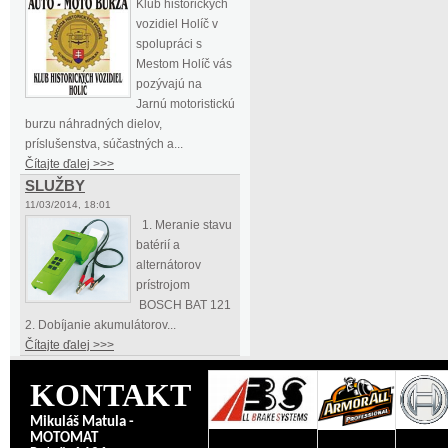
Klub historických
vozidiel Holíč v
spolupráci s
Mestom Holíč vás
pozývajú na
Jarnú motoristickú
burzu náhradných dielov,
príslušenstva, súčastných a...
Čítajte ďalej >>>
SLUŽBY
11/03/2014, 18:01
1. Meranie stavu
batérií a
alternátorov
prístrojom
BOSCH BAT 121
2. Dobíjanie akumulátorov...
Čítajte ďalej >>>
KONTAKT
Mikuláš Matula -
MOTOMAT