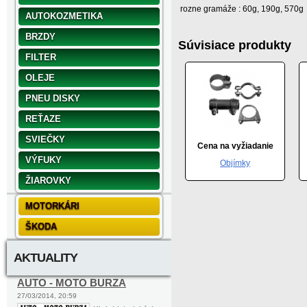
rozne gramáže : 60g, 190g, 570g
AUTOKOZMETIKA
BRZDY
Súvisiace produkty
FILTER
OLEJE
PNEU DISKY
REŤAZE
SVIEČKY
Cena na vyžiadanie
VÝFUKY
Objímky
ŽIAROVKY
MOTORKÁRI
ŠKODA
AKTUALITY
AUTO - MOTO BURZA
27/03/2014, 20:59