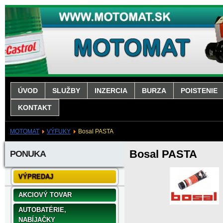
ÚVOD
SLUŽBY
INZERCIA
BURZA
POISTENIE
KONTAKT
MOTOMAT
VÝFUKY
Bosal PASTA
Bosal PASTA
PONUKA
VÝPREDAJ
AKCIOVÝ TOVAR
AUTOBATÉRIE,
NABÍJAČKY