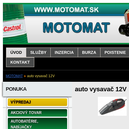
ÚVOD
SLUŽBY
INZERCIA
BURZA
POISTENIE
KONTAKT
MOTOMAT
auto vysavač 12V
auto vysavač 12V
PONUKA
VÝPREDAJ
AKCIOVÝ TOVAR
AUTOBATÉRIE,
NABÍJAČKY