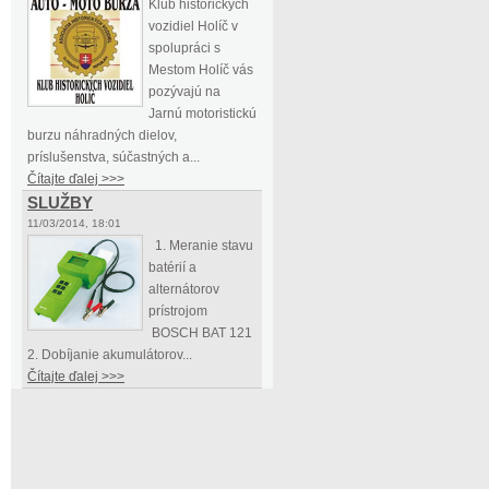
Klub historických
vozidiel Holíč v
spolupráci s
Mestom Holíč vás
pozývajú na
Jarnú motoristickú
burzu náhradných dielov,
príslušenstva, súčastných a...
Čítajte ďalej >>>
SLUŽBY
11/03/2014, 18:01
1. Meranie stavu
batérií a
alternátorov
prístrojom
BOSCH BAT 121
2. Dobíjanie akumulátorov...
Čítajte ďalej >>>