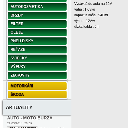
Vysávač do auta na 12V
AUTOKOZMETIKA
váha : 1,03kg
BRZDY
kapacita koša : 940ml
výkon : 12Aw
FILTER
dĺžka kábla : 5m
OLEJE
PNEU DISKY
REŤAZE
SVIEČKY
VÝFUKY
ŽIAROVKY
MOTORKÁRI
ŠKODA
AKTUALITY
AUTO - MOTO BURZA
27/03/2014, 20:59