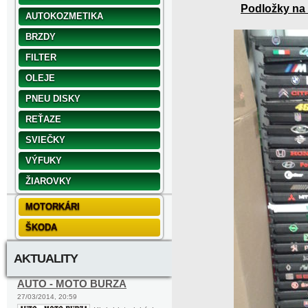
Podložky na
AUTOKOZMETIKA
BRZDY
FILTER
OLEJE
PNEU DISKY
REŤAZE
SVIEČKY
VÝFUKY
ŽIAROVKY
MOTORKÁRI
ŠKODA
AKTUALITY
AUTO - MOTO BURZA
27/03/2014, 20:59