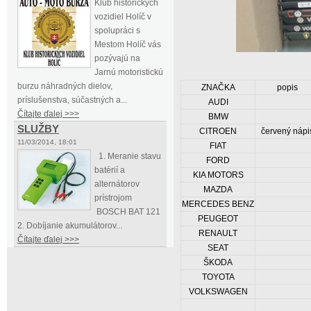
Klub historických
vozidiel Holíč v
spolupráci s
Mestom Holíč vás
pozývajú na
Jarnú motoristickú
burzu náhradných dielov,
ZNAČKA
popis
príslušenstva, súčastných a...
AUDI
Čítajte ďalej >>>
BMW
SLUŽBY
CITROEN
červený nápi
11/03/2014, 18:01
FIAT
1. Meranie stavu
FORD
batérií a
KIA MOTORS
alternátorov
MAZDA
prístrojom
MERCEDES BENZ
BOSCH BAT 121
PEUGEOT
2. Dobíjanie akumulátorov...
RENAULT
Čítajte ďalej >>>
SEAT
ŠKODA
TOYOTA
VOLKSWAGEN