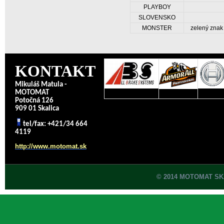
PLAYBOY
SLOVENSKO
MONSTER
zelený znak
KONTAKT
Mikuláš Matula -
MOTOMAT
Potočná 126
909 01 Skalica
tel/fax: +421/34 664
4119
http://www.motomat.sk
© 2014 MOTOMAT