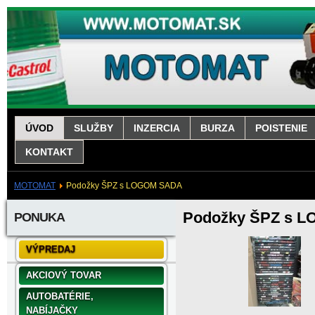
ÚVOD
SLUŽBY
INZERCIA
BURZA
POISTENIE
KONTAKT
MOTOMAT
Podožky ŠPZ s LOGOM SADA
Podožky ŠPZ s 
PONUKA
VÝPREDAJ
AKCIOVÝ TOVAR
AUTOBATÉRIE,
NABÍJAČKY