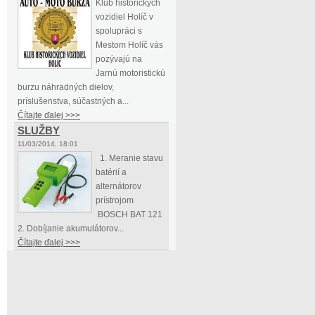
Klub historických
vozidiel Holíč v
spolupráci s
Mestom Holíč vás
pozývajú na
Jarnú motoristickú
burzu náhradných dielov,
príslušenstva, súčastných a...
Čítajte ďalej >>>
SLUŽBY
11/03/2014, 18:01
1. Meranie stavu
batérií a
alternátorov
prístrojom
BOSCH BAT 121
2. Dobíjanie akumulátorov...
Čítajte ďalej >>>