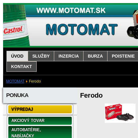
ÚVOD
SLUŽBY
INZERCIA
BURZA
POISTENIE
KONTAKT
MOTOMAT
Ferodo
Ferodo
PONUKA
VÝPREDAJ
AKCIOVÝ TOVAR
AUTOBATÉRIE,
NABÍJAČKY