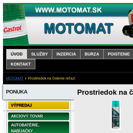
ÚVOD
SLUŽBY
INZERCIA
BURZA
POISTENIE
KONTAKT
MOTOMAT
Prostriedok na čistenie reťazí
Prostriedok na č
PONUKA
VÝPREDAJ
AKCIOVÝ TOVAR
AUTOBATÉRIE,
NABÍJAČKY