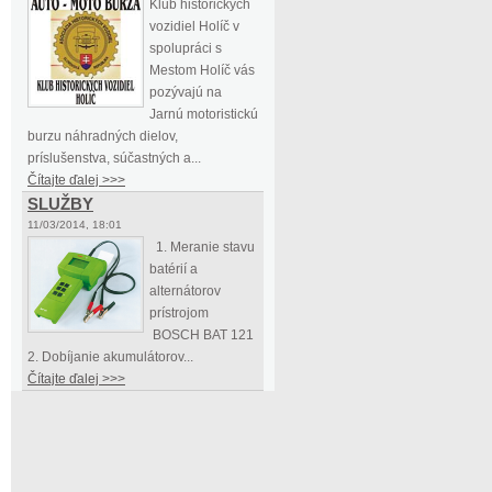
Klub historických
vozidiel Holíč v
spolupráci s
Mestom Holíč vás
pozývajú na
Jarnú motoristickú
burzu náhradných dielov,
príslušenstva, súčastných a...
Čítajte ďalej >>>
SLUŽBY
11/03/2014, 18:01
1. Meranie stavu
batérií a
alternátorov
prístrojom
BOSCH BAT 121
2. Dobíjanie akumulátorov...
Čítajte ďalej >>>