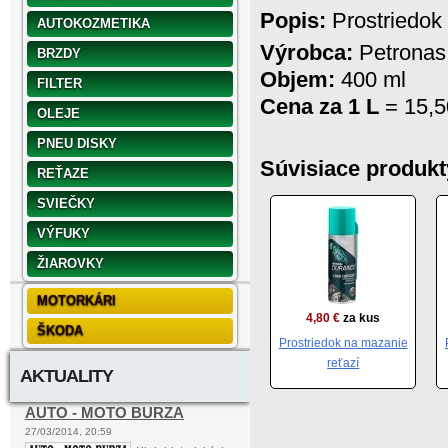
Popis:
Prostriedok 
AUTOKOZMETIKA
Výrobca:
Petrona
BRZDY
Objem:
400 ml
FILTER
Cena za 1 L
= 15,5
OLEJE
PNEU DISKY
Súvisiace produkt
REŤAZE
SVIEČKY
VÝFUKY
ŽIAROVKY
MOTORKÁRI
4,80 €
za kus
ŠKODA
Prostriedok na mazanie
reťazí
AKTUALITY
AUTO - MOTO BURZA
27/03/2014, 20:59