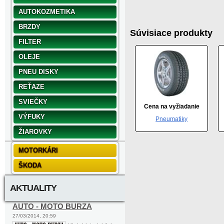
AUTOKOZMETIKA
BRZDY
Súvisiace produkty
FILTER
OLEJE
PNEU DISKY
REŤAZE
SVIEČKY
Cena na vyžiadanie
VÝFUKY
Pneumatiky
ŽIAROVKY
MOTORKÁRI
ŠKODA
AKTUALITY
AUTO - MOTO BURZA
27/03/2014, 20:59