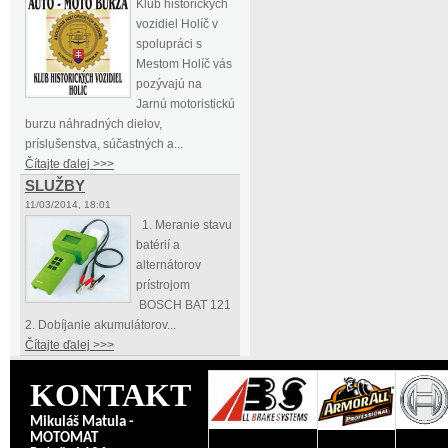
Klub historických
vozidiel Holíč v
spolupráci s
Mestom Holíč vás
pozývajú na
Jarnú motoristickú
burzu náhradných dielov,
príslušenstva, súčastných a...
Čítajte ďalej >>>
SLUŽBY
11/03/2014, 18:01
1. Meranie stavu
batérií a
alternátorov
prístrojom
BOSCH BAT 121
2. Dobíjanie akumulátorov...
Čítajte ďalej >>>
KONTAKT
Mikuláš Matula -
MOTOMAT