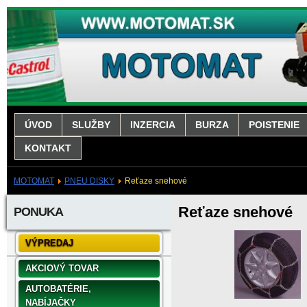
ÚVOD
SLUŽBY
INZERCIA
BURZA
POISTENIE
KONTAKT
MOTOMAT
PNEU DISKY
Reťaze snehové
Reťaze snehové
PONUKA
VÝPREDAJ
AKCIOVÝ TOVAR
AUTOBATÉRIE,
NABÍJAČKY