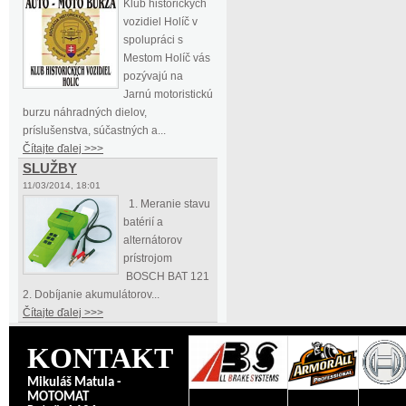
Klub historických
vozidiel Holíč v
spolupráci s
Mestom Holíč vás
pozývajú na
Jarnú motoristickú
burzu náhradných dielov,
príslušenstva, súčastných a...
Čítajte ďalej >>>
SLUŽBY
11/03/2014, 18:01
1. Meranie stavu
batérií a
alternátorov
prístrojom
BOSCH BAT 121
2. Dobíjanie akumulátorov...
Čítajte ďalej >>>
KONTAKT
Mikuláš Matula -
MOTOMAT