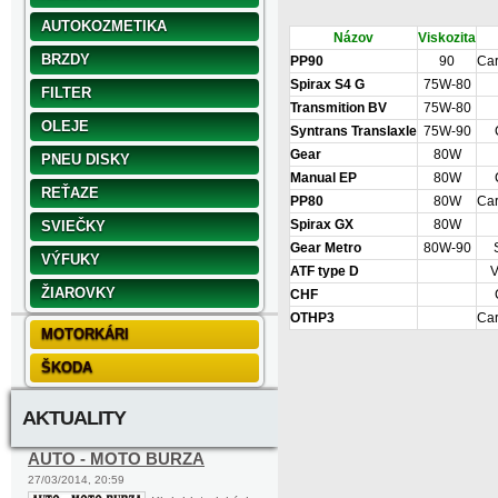
AUTOKOZMETIKA
Názov
Viskozita
BRZDY
PP90
90
Car
Spirax S4 G
75W-80
FILTER
Transmition BV
75W-80
OLEJE
Syntrans Translaxle
75W-90
Gear
80W
PNEU DISKY
Manual EP
80W
REŤAZE
PP80
80W
Car
Spirax GX
80W
SVIEČKY
Gear Metro
80W-90
VÝFUKY
ATF type D
V
ŽIAROVKY
CHF
OTHP3
Car
MOTORKÁRI
ŠKODA
AKTUALITY
AUTO - MOTO BURZA
27/03/2014, 20:59