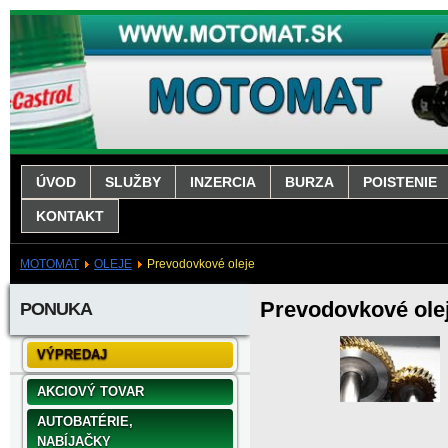
ÚVOD
SLUŽBY
INZERCIA
BURZA
POISTENIE
KONTAKT
MOTOMAT
OLEJE
Prevodovkové oleje
Prevodovkové ole
PONUKA
VÝPREDAJ
AKCIOVÝ TOVAR
AUTOBATÉRIE,
NABÍJAČKY