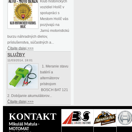
Klub historických
vozidiel Holíč v
spolupráci s
Mestom Holíč vás
pozývajú na
Jarnú motoristickú
burzu náhradných dielov,
príslušenstva, súčastných a...
Čítajte ďalej >>>
SLUŽBY
11/03/2014, 18:01
1. Meranie stavu
batérií a
alternátorov
prístrojom
BOSCH BAT 121
2. Dobíjanie akumulátorov...
Čítajte ďalej >>>
KONTAKT
Mikuláš Matula -
MOTOMAT