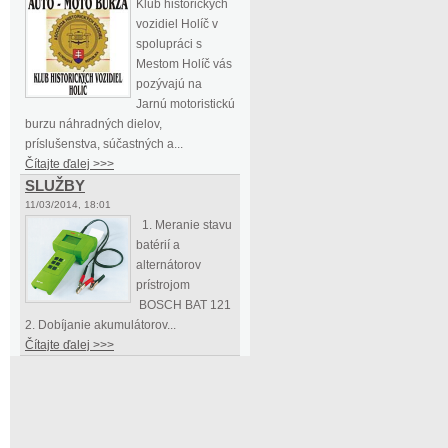
Klub historických
vozidiel Holíč v
spolupráci s
Mestom Holíč vás
pozývajú na
Jarnú motoristickú
burzu náhradných dielov,
príslušenstva, súčastných a...
Čítajte ďalej >>>
SLUŽBY
11/03/2014, 18:01
1. Meranie stavu
batérií a
alternátorov
prístrojom
BOSCH BAT 121
2. Dobíjanie akumulátorov...
Čítajte ďalej >>>