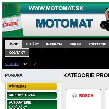
ÚVOD
SLUŽBY
INZERCIA
BURZA
POISTENIE
KONTAKT
MOTOMAT
SVIEČKY
KATEGÓRIE PR
PONUKA
VÝPREDAJ
AKCIOVÝ TOVAR
AUTOBATÉRIE,
NABÍJAČKY