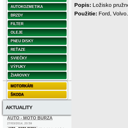
Popis:
Ložisko pružne
AUTOKOZMETIKA
Použitie:
Ford, Volvo.
BRZDY
FILTER
OLEJE
PNEU DISKY
REŤAZE
SVIEČKY
VÝFUKY
ŽIAROVKY
MOTORKÁRI
ŠKODA
AKTUALITY
AUTO - MOTO BURZA
27/03/2014, 20:59