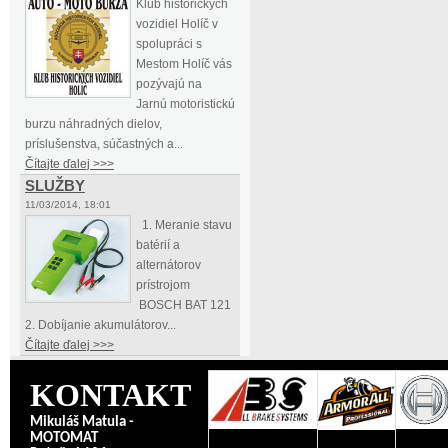
Klub historických
vozidiel Holíč v
spolupráci s
Mestom Holíč vás
pozývajú na
Jarnú motoristickú
burzu náhradných dielov,
príslušenstva, súčastných a...
Čítajte ďalej >>>
SLUŽBY
11/03/2014, 18:01
1. Meranie stavu
batérií a
alternátorov
prístrojom
BOSCH BAT 121
2. Dobíjanie akumulátorov...
Čítajte ďalej >>>
KONTAKT
Mikuláš Matula -
MOTOMAT