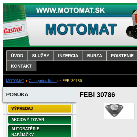
ÚVOD
SLUŽBY
INZERCIA
BURZA
POISTENIE
KONTAKT
MOTOMAT
Categories listing
FEBI 30786
FEBI 30786
PONUKA
VÝPREDAJ
AKCIOVÝ TOVAR
AUTOBATÉRIE,
NABÍJAČKY