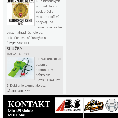
Klub historických
vozidiel Holíč v
spolupráci s
Mestom Holíč vás
pozývajú na
Jarnú motoristickú
burzu náhradných dielov,
príslušenstva, súčastných a...
Čítajte ďalej >>>
SLUŽBY
11/03/2014, 18:01
1. Meranie stavu
batérií a
alternátorov
prístrojom
BOSCH BAT 121
2. Dobíjanie akumulátorov...
Čítajte ďalej >>>
KONTAKT
Mikuláš Matula -
MOTOMAT