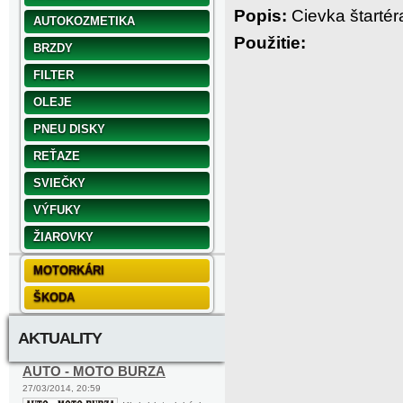
Popis:
Cievka štartér
AUTOKOZMETIKA
Použitie:
BRZDY
FILTER
OLEJE
PNEU DISKY
REŤAZE
SVIEČKY
VÝFUKY
ŽIAROVKY
MOTORKÁRI
ŠKODA
AKTUALITY
AUTO - MOTO BURZA
27/03/2014, 20:59