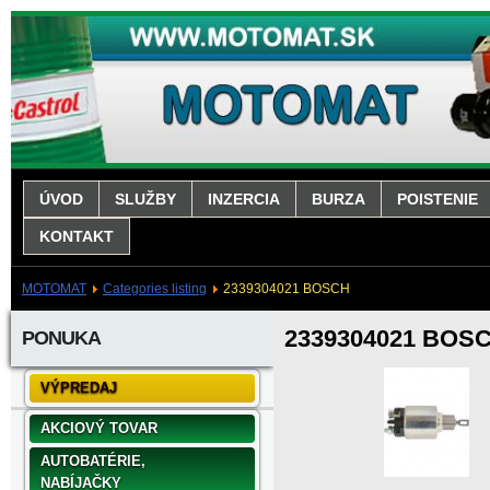
ÚVOD
SLUŽBY
INZERCIA
BURZA
POISTENIE
KONTAKT
MOTOMAT
Categories listing
2339304021 BOSCH
2339304021 BOS
PONUKA
VÝPREDAJ
AKCIOVÝ TOVAR
AUTOBATÉRIE,
NABÍJAČKY