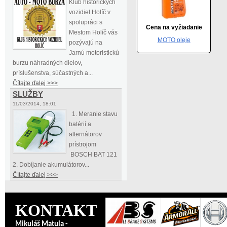
Klub historických
vozidiel Holíč v
spolupráci s
Cena na vyžiadanie
Mestom Holíč vás
MOTO oleje
pozývajú na
Jarnú motoristickú
burzu náhradných dielov,
príslušenstva, súčastných a...
Čítajte ďalej >>>
SLUŽBY
11/03/2014, 18:01
1. Meranie stavu
batérií a
alternátorov
prístrojom
BOSCH BAT 121
2. Dobíjanie akumulátorov...
Čítajte ďalej >>>
KONTAKT
Mikuláš Matula -