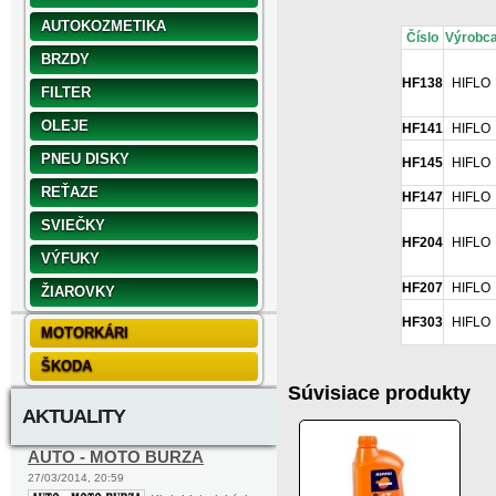
AUTOKOZMETIKA
Číslo
Výrobc
BRZDY
HF138
HIFLO
FILTER
OLEJE
HF141
HIFLO
PNEU DISKY
HF145
HIFLO
REŤAZE
HF147
HIFLO
SVIEČKY
HF204
HIFLO
VÝFUKY
HF207
HIFLO
ŽIAROVKY
HF303
HIFLO
MOTORKÁRI
ŠKODA
Súvisiace produkty
AKTUALITY
AUTO - MOTO BURZA
27/03/2014, 20:59