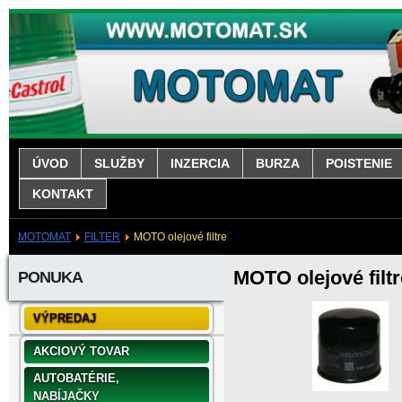
ÚVOD
SLUŽBY
INZERCIA
BURZA
POISTENIE
KONTAKT
MOTOMAT
FILTER
MOTO olejové filtre
MOTO olejové filtr
PONUKA
VÝPREDAJ
AKCIOVÝ TOVAR
AUTOBATÉRIE,
NABÍJAČKY