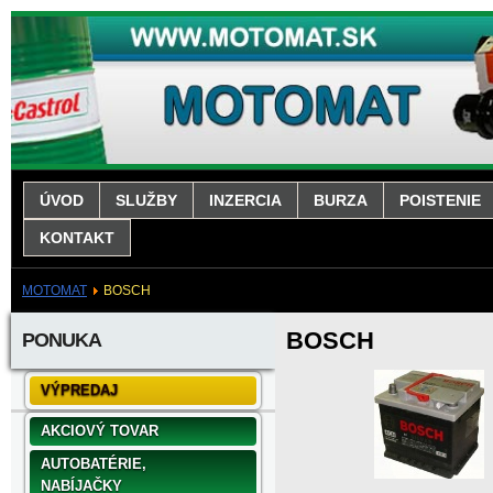
ÚVOD
SLUŽBY
INZERCIA
BURZA
POISTENIE
KONTAKT
MOTOMAT
BOSCH
BOSCH
PONUKA
VÝPREDAJ
AKCIOVÝ TOVAR
AUTOBATÉRIE,
NABÍJAČKY