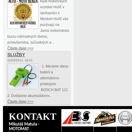
Klub historických
vozidiel Holíč v
spolupráci s
Mestom Holíč vás
pozývajú na
Jarnú motoristickú
burzu náhradných dielov,
príslušenstva, súčastných a...
Čítajte ďalej >>>
SLUŽBY
11/03/2014, 18:01
1. Meranie stavu
batérií a
alternátorov
prístrojom
BOSCH BAT 121
2. Dobíjanie akumulátorov...
Čítajte ďalej >>>
KONTAKT
Mikuláš Matula -
MOTOMAT