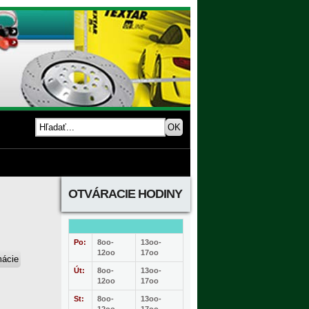
OTVÁRACIE HODINY
Po:
8oo-
13oo-
12oo
17oo
Út:
8oo-
13oo-
12oo
17oo
St:
8oo-
13oo-