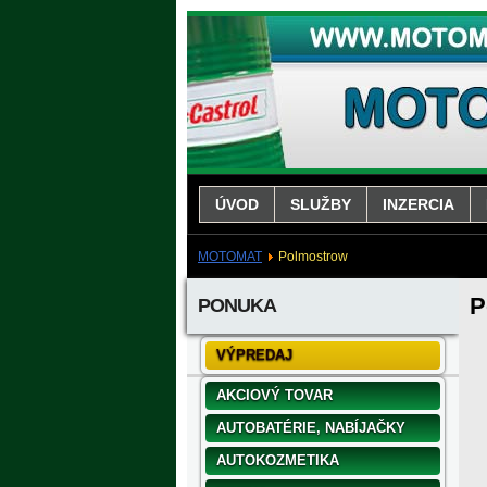
ÚVOD
SLUŽBY
INZERCIA
MOTOMAT
Polmostrow
P
PONUKA
VÝPREDAJ
AKCIOVÝ TOVAR
AUTOBATÉRIE, NABÍJAČKY
AUTOKOZMETIKA