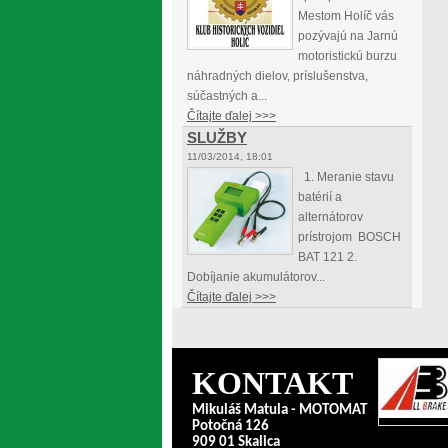
Mestom Holíč vás
pozývajú na Jarnú
motoristickú burzu
náhradných dielov, príslušenstva,
súčastných a...
Čítajte ďalej >>>
SLUŽBY
11/03/2014, 18:01
1. Meranie stavu
batérií a
alternátorov
prístrojom BOSCH
BAT 121 2.
Dobíjanie akumulátorov...
Čítajte ďalej >>>
KONTAKT
Mikuláš Matula - MOTOMAT
Potočná 126
909 01 Skalica