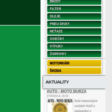
BRZDY
FILTER
OLEJE
PNEU DISKY
REŤAZE
SVIEČKY
VÝFUKY
ŽIAROVKY
MOTORKÁRI
ŠKODA
AKTUALITY
AUTO - MOTO BURZA
27/03/2014, 20:59
Klub historických
vozidiel Holíč v
spolupráci s