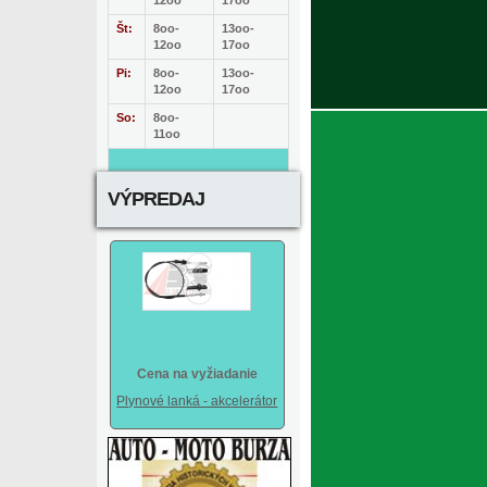
12oo
17oo
Št:
8oo-
13oo-
12oo
17oo
Pi:
8oo-
13oo-
12oo
17oo
So:
8oo-
11oo
VÝPREDAJ
Cena na vyžiadanie
Plynové lanká - akcelerátor