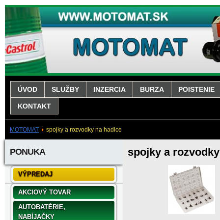
ÚVOD
SLUŽBY
INZERCIA
BURZA
POISTENIE
KONTAKT
MOTOMAT
spojky a rozvodky na hadice
spojky a rozvodky
PONUKA
VÝPREDAJ
AKCIOVÝ TOVAR
AUTOBATÉRIE,
NABÍJAČKY