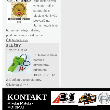
Klub historických
vozidiel Holíč v
spolupráci s
Mestom Holíč vás
pozývajú na
Jarnú motoristickú
burzu náhradných dielov,
príslušenstva, súčastných a...
Čítajte ďalej >>>
SLUŽBY
11/03/2014, 18:01
1. Meranie stavu
batérií a
alternátorov
prístrojom
BOSCH BAT 121
2. Dobíjanie akumulátorov...
Čítajte ďalej >>>
KONTAKT
Mikuláš Matula -
MOTOMAT