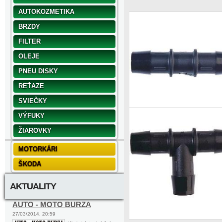
AUTOKOZMETIKA
BRZDY
FILTER
OLEJE
PNEU DISKY
REŤAZE
SVIEČKY
VÝFUKY
ŽIAROVKY
MOTORKÁRI
ŠKODA
AKTUALITY
AUTO - MOTO BURZA
27/03/2014, 20:59