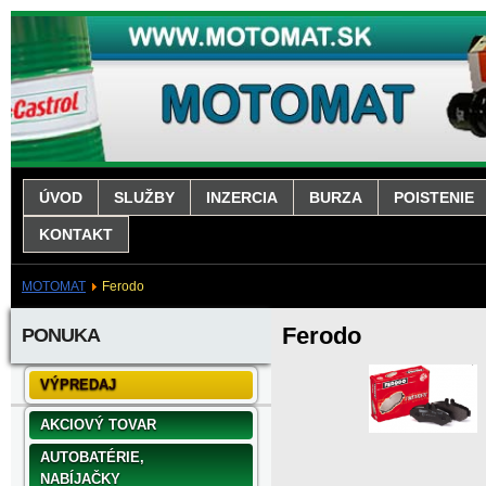
ÚVOD
SLUŽBY
INZERCIA
BURZA
POISTENIE
KONTAKT
MOTOMAT
Ferodo
Ferodo
PONUKA
VÝPREDAJ
AKCIOVÝ TOVAR
AUTOBATÉRIE,
NABÍJAČKY