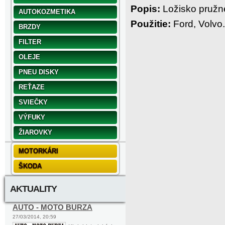
Popis:
Ložisko pružne
AUTOKOZMETIKA
Použitie:
Ford, Volvo.
BRZDY
FILTER
OLEJE
PNEU DISKY
REŤAZE
SVIEČKY
VÝFUKY
ŽIAROVKY
MOTORKÁRI
ŠKODA
AKTUALITY
AUTO - MOTO BURZA
27/03/2014, 20:59