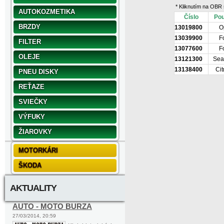
* Kliknutím na OBR 
AUTOKOZMETIKA
Číslo
Pou
BRZDY
13019800
O
13039900
F
FILTER
13077600
F
OLEJE
13121300
Sea
13138400
Cit
PNEU DISKY
REŤAZE
SVIEČKY
VÝFUKY
ŽIAROVKY
MOTORKÁRI
ŠKODA
AKTUALITY
AUTO - MOTO BURZA
27/03/2014, 20:59