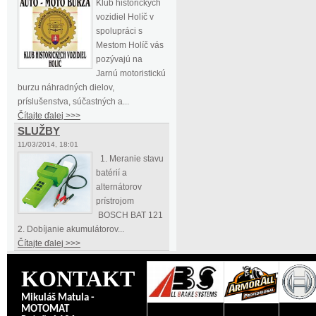
Klub historických
vozidiel Holíč v
spolupráci s
Mestom Holíč vás
pozývajú na
Jarnú motoristickú
burzu náhradných dielov,
príslušenstva, súčastných a...
Čítajte ďalej >>>
SLUŽBY
11/03/2014, 18:01
1. Meranie stavu
batérií a
alternátorov
prístrojom
BOSCH BAT 121
2. Dobíjanie akumulátorov...
Čítajte ďalej >>>
KONTAKT
Mikuláš Matula -
MOTOMAT