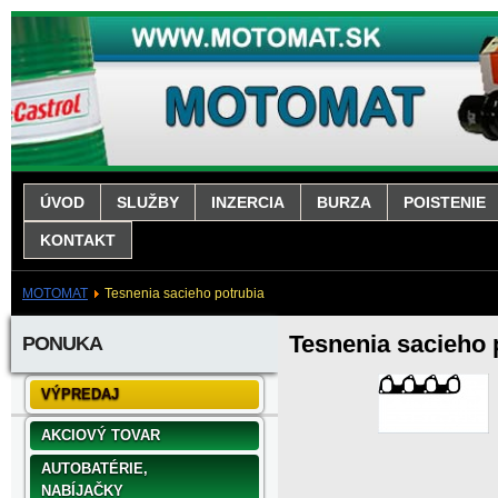
ÚVOD
SLUŽBY
INZERCIA
BURZA
POISTENIE
KONTAKT
MOTOMAT
Tesnenia sacieho potrubia
Tesnenia sacieho 
PONUKA
VÝPREDAJ
AKCIOVÝ TOVAR
AUTOBATÉRIE,
NABÍJAČKY