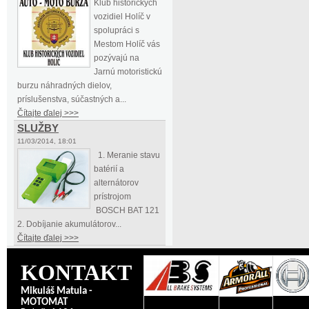
Klub historických
vozidiel Holíč v
spolupráci s
Mestom Holíč vás
pozývajú na
Jarnú motoristickú
burzu náhradných dielov,
príslušenstva, súčastných a...
Čítajte ďalej >>>
SLUŽBY
11/03/2014, 18:01
1. Meranie stavu
batérií a
alternátorov
prístrojom
BOSCH BAT 121
2. Dobíjanie akumulátorov...
Čítajte ďalej >>>
KONTAKT
Mikuláš Matula -
MOTOMAT