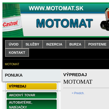
ÚVOD
SLUŽBY
INZERCIA
BURZA
POISTENIE
KONTAKT
MOTOMAT
VÝPREDAJ
PONUKA
MOTOMAT
VÝPREDAJ
< Predch.
AKCIOVÝ TOVAR
AUTOBATÉRIE,
NABÍJAČKY