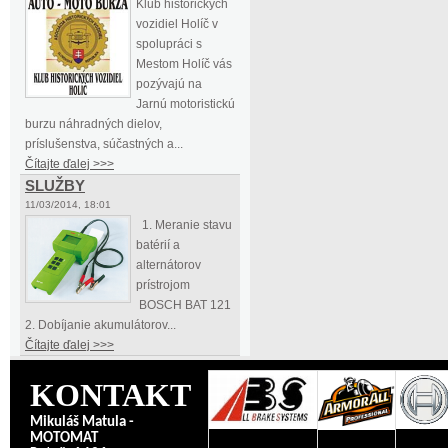
Klub historických
vozidiel Holíč v
spolupráci s
Mestom Holíč vás
pozývajú na
Jarnú motoristickú
burzu náhradných dielov,
príslušenstva, súčastných a...
Čítajte ďalej >>>
SLUŽBY
11/03/2014, 18:01
1. Meranie stavu
batérií a
alternátorov
prístrojom
BOSCH BAT 121
2. Dobíjanie akumulátorov...
Čítajte ďalej >>>
KONTAKT
Mikuláš Matula -
MOTOMAT