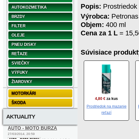
Popis:
Prostriedok 
AUTOKOZMETIKA
Výrobca:
Petrona
BRZDY
Objem:
400 ml
FILTER
Cena za 1 L
= 15,5
OLEJE
PNEU DISKY
Súvisiace produkt
REŤAZE
SVIEČKY
VÝFUKY
ŽIAROVKY
MOTORKÁRI
4,80 €
za kus
ŠKODA
Prostriedok na mazanie
reťazí
AKTUALITY
AUTO - MOTO BURZA
27/03/2014, 20:59