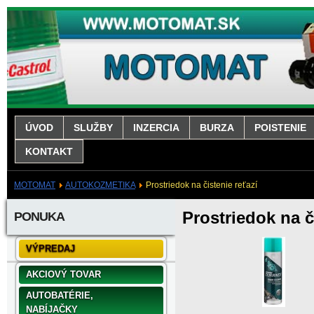
ÚVOD
SLUŽBY
INZERCIA
BURZA
POISTENIE
KONTAKT
MOTOMAT
AUTOKOZMETIKA
Prostriedok na čistenie reťazí
Prostriedok na č
PONUKA
VÝPREDAJ
AKCIOVÝ TOVAR
AUTOBATÉRIE,
NABÍJAČKY