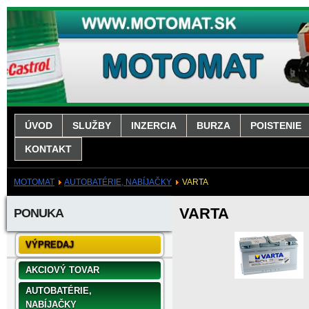
ÚVOD
SLUŽBY
INZERCIA
BURZA
POISTENIE
KONTAKT
MOTOMAT
AUTOBATÉRIE, NABÍJAČKY
VARTA
VARTA
PONUKA
VÝPREDAJ
AKCIOVÝ TOVAR
AUTOBATÉRIE,
NABÍJAČKY