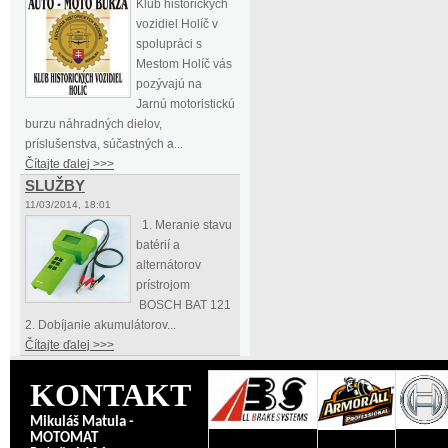
Klub historických
vozidiel Holíč v
spolupráci s
Mestom Holíč vás
pozývajú na
Jarnú motoristickú
burzu náhradných dielov,
príslušenstva, súčastných a...
Čítajte ďalej >>>
SLUŽBY
11/03/2014, 18:01
1. Meranie stavu
batérií a
alternátorov
prístrojom
BOSCH BAT 121
2. Dobíjanie akumulátorov...
Čítajte ďalej >>>
KONTAKT
Mikuláš Matula -
MOTOMAT