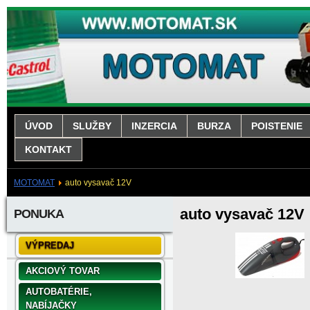
ÚVOD
SLUŽBY
INZERCIA
BURZA
POISTENIE
KONTAKT
MOTOMAT
auto vysavač 12V
auto vysavač 12V
PONUKA
VÝPREDAJ
AKCIOVÝ TOVAR
AUTOBATÉRIE,
NABÍJAČKY