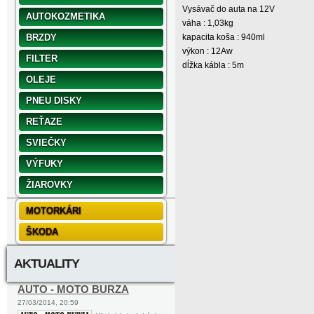
Vysávač do auta na 12V
AUTOKOZMETIKA
váha : 1,03kg
BRZDY
kapacita koša : 940ml
výkon : 12Aw
FILTER
dĺžka kábla : 5m
OLEJE
PNEU DISKY
REŤAZE
SVIEČKY
VÝFUKY
ŽIAROVKY
MOTORKÁRI
ŠKODA
AKTUALITY
AUTO - MOTO BURZA
27/03/2014, 20:59