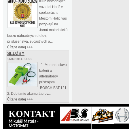
Klub historických
vozidiel Holíč v
spolupráci s
Mestom Holíč vás
pozývajú na
Jarnú motoristickú
burzu náhradných dielov,
príslušenstva, súčastných a...
Čítajte ďalej >>>
SLUŽBY
11/03/2014, 18:01
1. Meranie stavu
batérií a
alternátorov
prístrojom
BOSCH BAT 121
2. Dobíjanie akumulátorov...
Čítajte ďalej >>>
KONTAKT
Mikuláš Matula -
MOTOMAT