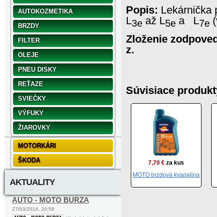
Popis:
Lekárnička p
AUTOKOZMETIKA
L
až L
a L
(
3e
5e
7e
BRZDY
Zloženie zodpoved
FILTER
z.
OLEJE
PNEU DISKY
REŤAZE
Súvisiace produkt
SVIEČKY
VÝFUKY
ŽIAROVKY
MOTORKÁRI
ŠKODA
7,70 €
za kus
MOTO brzdová kvapalina
AKTUALITY
AUTO - MOTO BURZA
27/03/2014, 20:59