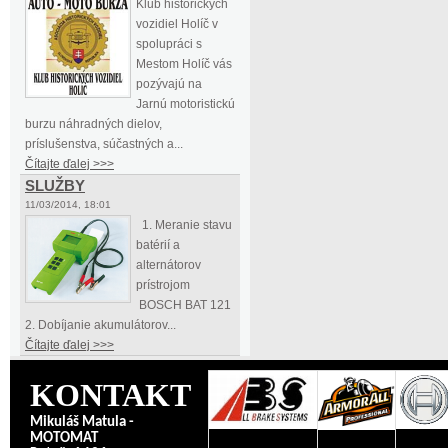
Klub historických
vozidiel Holíč v
spolupráci s
Mestom Holíč vás
pozývajú na
Jarnú motoristickú
burzu náhradných dielov,
príslušenstva, súčastných a...
Čítajte ďalej >>>
SLUŽBY
11/03/2014, 18:01
1. Meranie stavu
batérií a
alternátorov
prístrojom
BOSCH BAT 121
2. Dobíjanie akumulátorov...
Čítajte ďalej >>>
KONTAKT
Mikuláš Matula -
MOTOMAT