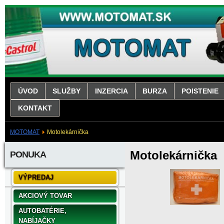
ÚVOD
SLUŽBY
INZERCIA
BURZA
POISTENIE
KONTAKT
MOTOMAT
Motolekárnička
Motolekárnička
PONUKA
VÝPREDAJ
AKCIOVÝ TOVAR
AUTOBATÉRIE,
NABÍJAČKY