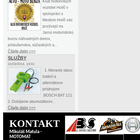
Klub historických
vozidiel Holíč v
spolupráci s
Mestom Holíč vás
pozývajú na
Jarnú motoristickú
burzu náhradných dielov,
príslušenstva, súčastných a...
Čítajte ďalej >>>
SLUŽBY
11/03/2014, 18:01
1. Meranie stavu
batérií a
alternátorov
prístrojom
BOSCH BAT 121
2. Dobíjanie akumulátorov...
Čítajte ďalej >>>
KONTAKT
Mikuláš Matula -
MOTOMAT