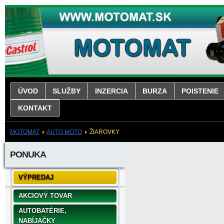
ÚVOD
SLUŽBY
INZERCIA
BURZA
POISTENIE
KONTAKT
MOTOMAT
AUTO MOTO
ŽIAROVKY
PONUKA
VÝPREDAJ
AKCIOVÝ TOVAR
AUTOBATÉRIE,
NABÍJAČKY